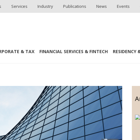
s
Services
Industry
Publications
News
Events
Kibis Kalici Oturma Izni
RPORATE & TAX
FINANCIAL SERVICES & FINTECH
RESIDENCY &
ni
A