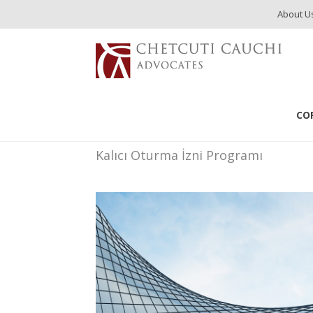
About U
Services
Residency & Citizenship
Residency Law
CO
Kibis Kalici Oturma Iz
Kalıcı Oturma İzni Programı