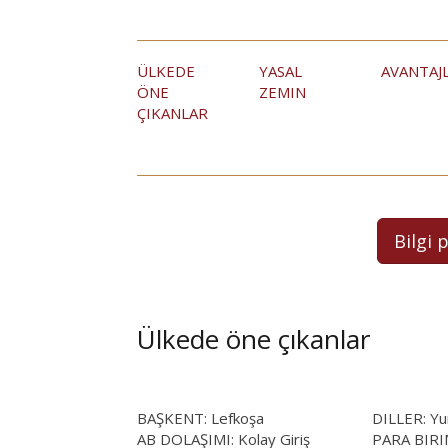
ÜLKEDE
YASAL
AVANTAJ
ÖNE
ZEMIN
ÇIKANLAR
Bilgi 
Ülkede öne çıkanlar
BAŞKENT: Lefkoşa
DILLER: Yun
AB DOLAŞIMI: Kolay Giriş
PARA BIRIM