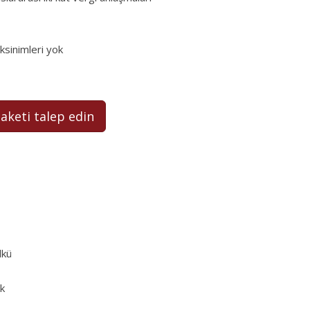
eksinimleri yok
paketi talep edin
lkü
k