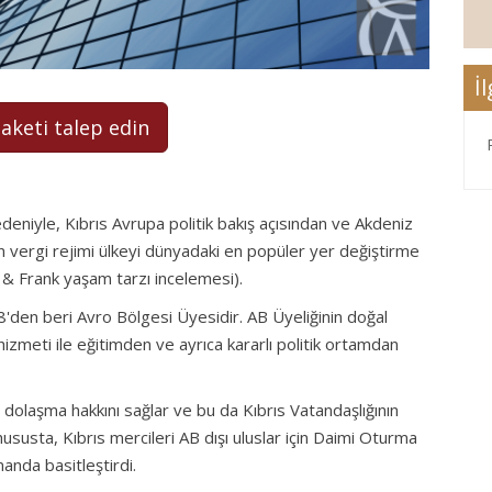
İ
paketi talep edin
deniyle, Kıbrıs Avrupa politik bakış açısından ve Akdeniz
n vergi rejimi ülkeyi dünyadaki en popüler yer değiştirme
t & Frank yaşam tarzı incelemesi).
08'den beri Avro Bölgesi Üyesidir. AB Üyeliğinin doğal
k hizmeti ile eğitimden ve ayrıca kararlı politik ortamdan
dolaşma hakkını sağlar ve bu da Kıbrıs Vatandaşlığının
hususta, Kıbrıs mercileri AB dışı uluslar için Daimi Oturma
manda basitleştirdi.