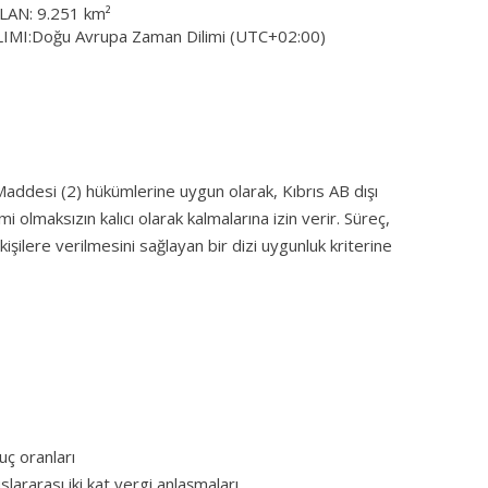
AN: 9.251 km²
IMI:Doğu Avrupa Zaman Dilimi (UTC+02:00)
Maddesi (2) hükümlerine uygun olarak, Kıbrıs AB dışı
i olmaksızın kalıcı olarak kalmalarına izin verir. Süreç,
şilere verilmesini sağlayan bir dizi uygunluk kriterine
uç oranları
lararası iki kat vergi anlaşmaları