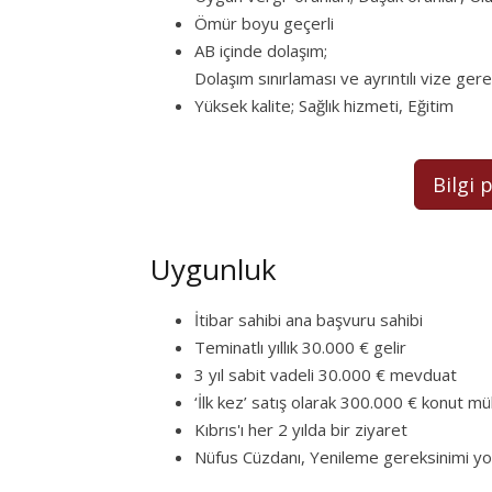
Ömür boyu geçerli
AB içinde dolaşım;
Dolaşım sınırlaması ve ayrıntılı vize ger
Yüksek kalite; Sağlık hizmeti, Eğitim
Bilgi 
Uygunluk
İtibar sahibi ana başvuru sahibi
Teminatlı yıllık 30.000 € gelir
3 yıl sabit vadeli 30.000 € mevduat
‘İlk kez’ satış olarak 300.000 € konut mü
Kıbrıs'ı her 2 yılda bir ziyaret
Nüfus Cüzdanı, Yenileme gereksinimi yo