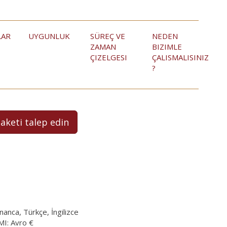
LAR
UYGUNLUK
SÜREÇ VE
NEDEN
ZAMAN
BIZIMLE
ÇIZELGESI
ÇALISMALISINIZ
?
paketi talep edin
anca, Türkçe, İngilizce
I: Avro €