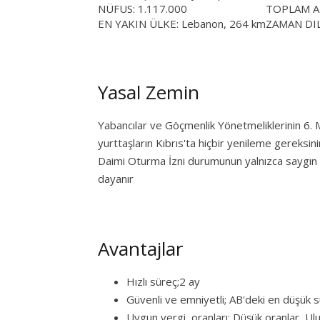
NÜFUS: 1.117.000
TOPLAM AL
EN YAKIN ÜLKE: Lebanon, 264 km
ZAMAN DIL
Yasal Zemin
Yabancılar ve Göçmenlik Yönetmeliklerinin 6. 
yurttaşların Kıbrıs'ta hiçbir yenileme gereksinim
Daimi Oturma İzni durumunun yalnızca saygın ki
dayanır
Avantajlar
Hızlı süreç;2 ay
Güvenli ve emniyetli; AB'deki en düşük s
Uygun vergi oranları; Düşük oranlar, Ulus