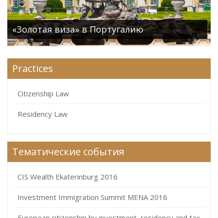
«Золотая виза» в Португалию
Practices
Citizenship Law
Residency Law
Тематические события
CIS Wealth Ekaterinburg 2016
Investment Immigration Summit MENA 2016
European citizenship by investment, residency and tax